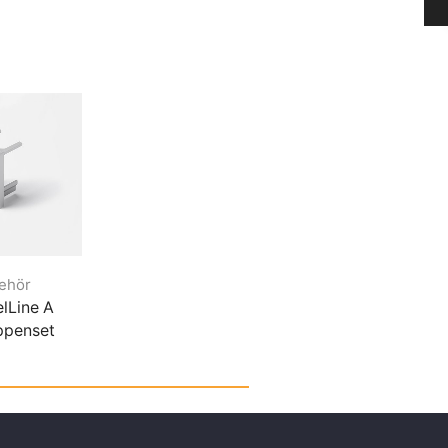
ehör
Zubehör
Zubehör
lLine A
ChannelLine D,
ChannelLine G2
ppenset
Aluminium Optik,
Aluminium Opti
Endkappen Set
Endkappen Se