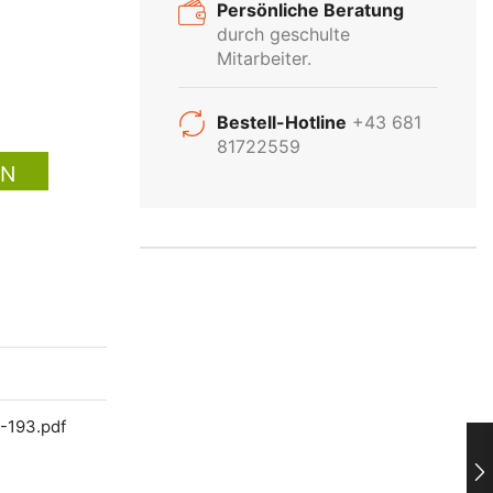
Persönliche Beratung
durch geschulte
Mitarbeiter.
INDUSTRIE
Bestell-Hotline
+43 681
81722559
EN
BELEUCHTUNG
Kein Problem! Wir beraten Sie
gerne persönlich über unser
gesamtes Industrie-Sortiment
Produktsortiment
Anfragen
2-193.pdf