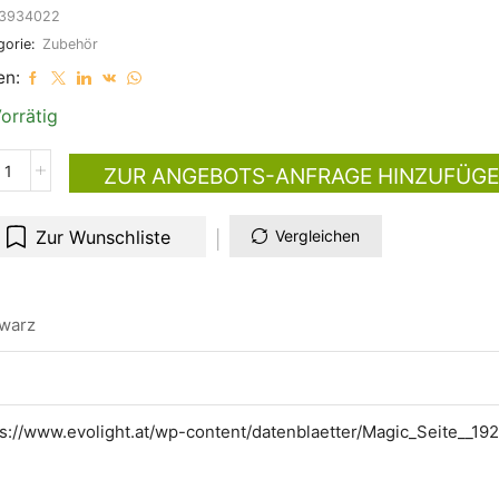
3934022
gorie:
Zubehör
en:
orrätig
ZUR ANGEBOTS-ANFRAGE HINZUFÜG
Zur Wunschliste
Vergleichen
warz
ps://www.evolight.at/wp-content/datenblaetter/Magic_Seite__19