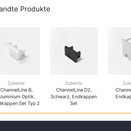
andte Produkte
Zubehör
Zubehör
Zub
ChannelLine B,
ChannelLine D2,
Channe
Aluminium Optik,
Schwarz, Endkappen
Endka
dkappen Set Typ 2
Set