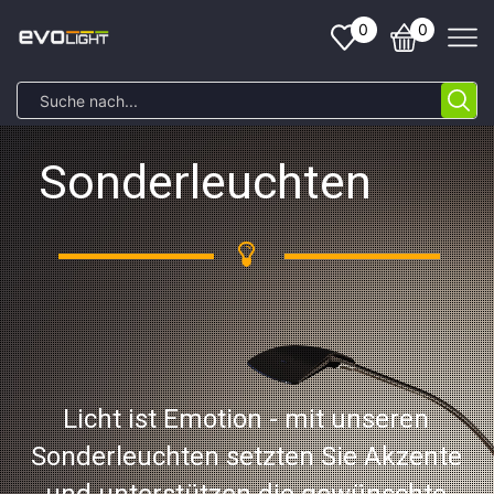
0
0
Sonderleuchten
Licht ist Emotion - mit unseren
Sonderleuchten setzten Sie Akzente