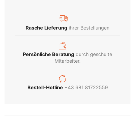
Rasche Lieferung
ihrer Bestellungen
Persönliche Beratung
durch geschulte
Mitarbeiter.
INDUSTRIE
Bestell-Hotline
+43 681 81722559
BELEUCHTUNG
Kein Problem! Wir beraten Sie gerne
persönlich über unser gesamtes Industrie-
Sortiment