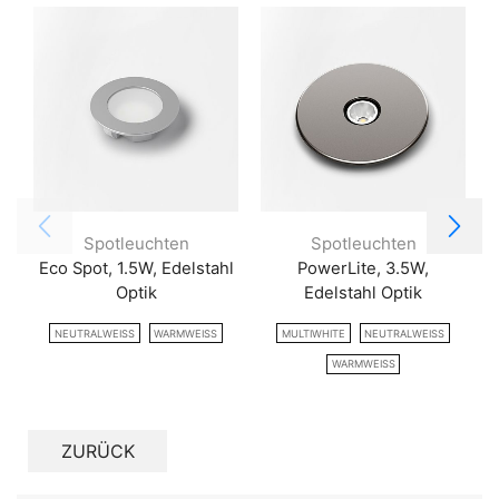
Halbwerts-winkel
60°
Anschluss an
LED-Vorschaltgerät, MultiWhite Steuerge
Einbau
68 mm
Durchmesser
Prüfkennzeichen
CE, MM, SK3, UK
Spotleuchten
Spotleuchten
Eco Spot, 1.5W, Edelstahl
PowerLite, 3.5W,
https://www.evolight.at/wp-
Montageanleitung
Optik
Edelstahl Optik
content/datenblaetter/2577201_MA_Lit
NEUTRALWEISS
WARMWEISS
MULTIWHITE
NEUTRALWEISS
https://www.evolight.at/wp-
Katalogseite
WARMWEISS
content/datenblaetter/Magic_Seite__96-
Oberfläche
Edelstahl-Optik, Schwarz