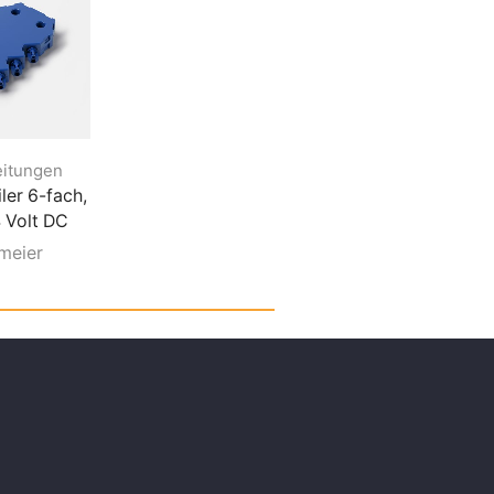
eitungen
EVG / Leitungen
EVG / Leitunge
ler 6-fach,
LED Stecker EVG 12
LED Verlängerun
 Volt DC
Volt DC
MP, 24 Volt DC, 
mm
meier
10 W
6 W
Halemeier