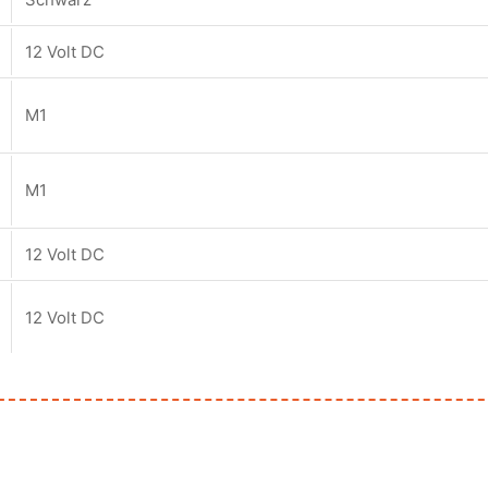
12 Volt DC
M1
M1
12 Volt DC
12 Volt DC
36 W
CE, UK
https://www.evolight.at/wp-content/datenblaetter/Magic_Se