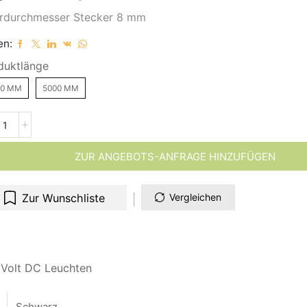
rdurchmesser Stecker 8 mm
en:
duktlänge
00 MM
5000 MM
ZUR ANGEBOTS-ANFRAGE HINZUFÜGEN
Zur Wunschliste
Vergleichen
 Volt DC Leuchten
Schwarz