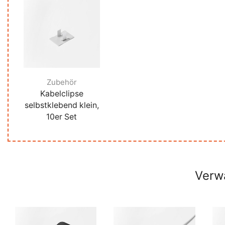
Katalogseite
Produktlänge
Zubehör
Kabelclipse
selbstklebend klein,
10er Set
Verw