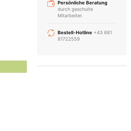
Persönliche Beratung
durch geschulte
Mitarbeiter.
INDUSTRIE
Bestell-Hotline
+43 681
81722559
BELEUCHTUNG
Kein Problem! Wir beraten Sie
gerne persönlich über unser
gesamtes Industrie-Sortiment
Produktsortiment
Anfragen