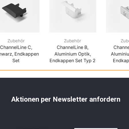
Zubehör
Zubehör
Zub
ChannelLine C,
ChannelLine B,
Channe
hwarz, Endkappen
Aluminium Optik,
Alumini
Set
Endkappen Set Typ 2
Endkap
Aktionen per Newsletter anfordern