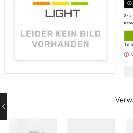
Sku:
Kate
Teil
N
Verw