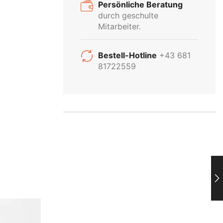
Persönliche Beratung
durch geschulte
Mitarbeiter.
INDUSTRIE
Bestell-Hotline
+43 681
81722559
BELEUCHTUNG
Kein Problem! Wir beraten Sie
gerne persönlich über unser
gesamtes Industrie-Sortiment
Produktsortiment
Anfragen