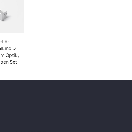
ehör
Zubehör
Zubehör
lLine D,
ChannelLine C,
Distanzstücke
um Optik,
Aluminium Optik,
Schwarz
pen Set
Endkappen Set