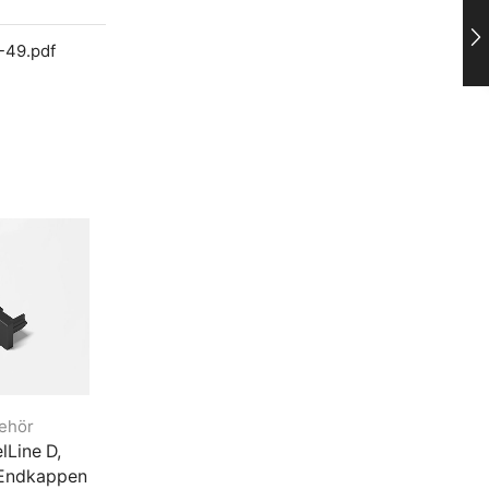
-49.pdf
ehör
Zubehör
Zubehör
lLine D,
ChannelLine A
ChannelLine G2
 Endkappen
Endkappenset
Schwarz, Endkap