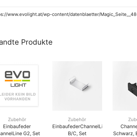
ps://www.evolight.at/wp-content/datenblaetter/Magic_Seite__48
andte Produkte
Zubehör
Zubehör
Zub
Einbaufeder
EinbaufederChannelLine
Channe
annelLine G2, Set
B/C, Set
Schwarz,