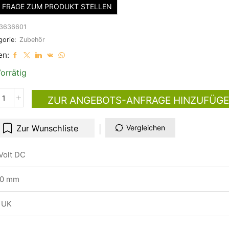
FRAGE ZUM PRODUKT STELLEN
3636601
gorie:
Zubehör
en:
orrätig
ZUR ANGEBOTS-ANFRAGE HINZUFÜG
Zur Wunschliste
Vergleichen
Volt DC
00 mm
 UK