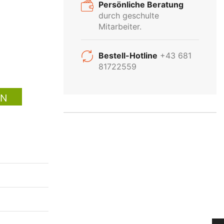
Persönliche Beratung
durch geschulte
Mitarbeiter.
INDUSTRIE
Bestell-Hotline
+43 681
81722559
BELEUCHTUNG
EN
Kein Problem! Wir beraten Sie
gerne persönlich über unser
gesamtes Industrie-Sortiment
Produktsortiment
Anfragen