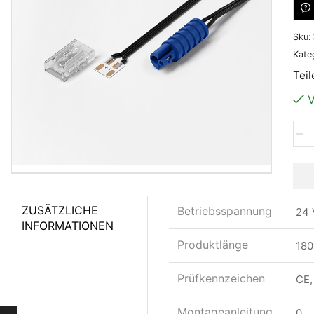
Sku:
Kate
Teil
V
ZUSÄTZLICHE
Betriebsspannung
24 
INFORMATIONEN
Produktlänge
18
Prüfkennzeichen
CE,
Montageanleitung
0