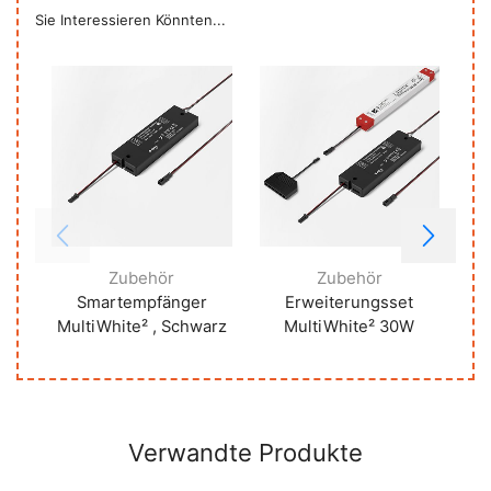
Sie Interessieren Könnten...
Standby
<0,3 W
Auslastung_max
60 W
Prüfkennzeichen
CE, MM, SK3, UK
Montageanleitung
0
https://www.evolight.at/wp-
Katalogseite
content/datenblaetter/Magic_Seite_
Zubehör
Zubehör
153.pdf
Smartempfänger
Erweiterungsset
MultiWhite² , Schwarz
MultiWhite² 30W
Verwandte Produkte