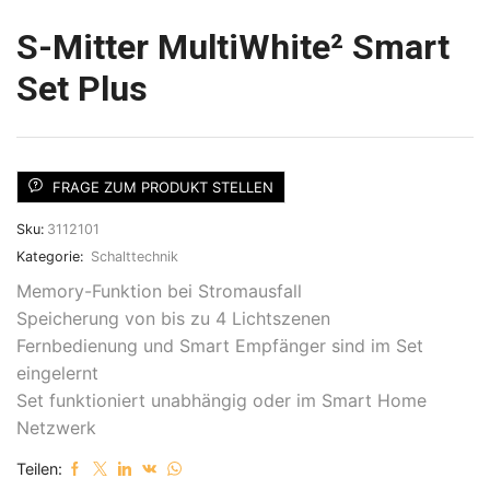
S-Mitter MultiWhite² Smart
Set Plus
FRAGE ZUM PRODUKT STELLEN
Sku:
3112101
Kategorie:
Schalttechnik
Memory-Funktion bei Stromausfall
Speicherung von bis zu 4 Lichtszenen
Fernbedienung und Smart Empfänger sind im Set
eingelernt
Set funktioniert unabhängig oder im Smart Home
Netzwerk
Teilen: