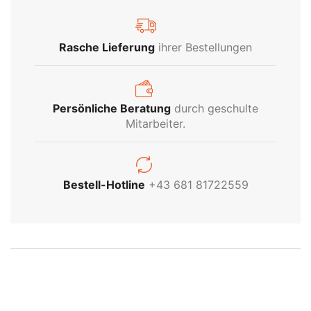
Rasche Lieferung
ihrer Bestellungen
Persönliche Beratung
durch geschulte
Mitarbeiter.
INDUSTRIE
Bestell-Hotline
+43 681 81722559
BELEUCHTUNG
Kein Problem! Wir beraten Sie gerne
persönlich über unser gesamtes Industrie-
Sortiment
Produktsortiment Anfragen